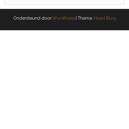
Ondersteund door
WordPress
|
Thema:
Head Blog