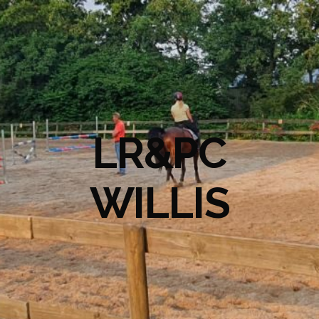
LR&PC
WILLIS