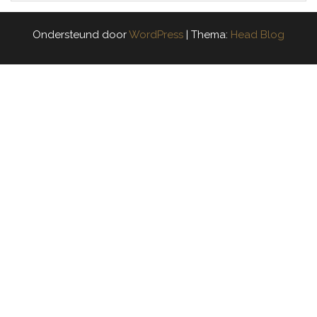
Ondersteund door
WordPress
|
Thema:
Head Blog