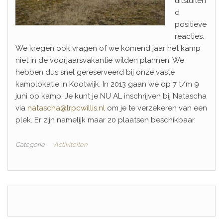
uitsluiten
d
positieve
reacties.
We kregen ook vragen of we komend jaar het kamp
niet in de voorjaarsvakantie wilden plannen. We
hebben dus snel gereserveerd bij onze vaste
kamplokatie in Kootwijk. In 2013 gaan we op 7 t/m 9
juni op kamp. Je kunt je NU AL inschrijven bij Natascha
via
natascha@lrpcwillis.nl
om je te verzekeren van een
plek. Er zijn namelijk maar 20 plaatsen beschikbaar.
Categorie
Activiteiten