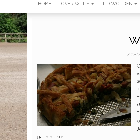
HOME
OVER WILLIS
LID WORDEN
Wi
7 augu
O
a
s
m
v
g
v
W
J
gaan maken.