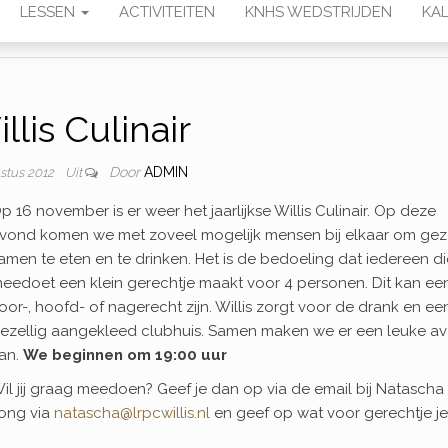
LESSEN
ACTIVITEITEN
KNHS WEDSTRIJDEN
KAL
llis Culinair
Door
ADMIN
stus 2012
Uit
p 16 november is er weer het jaarlijkse Willis Culinair. Op deze
vond komen we met zoveel mogelijk mensen bij elkaar om geze
amen te eten en te drinken. Het is de bedoeling dat iedereen di
eedoet een klein gerechtje maakt voor 4 personen. Dit kan ee
oor-, hoofd- of nagerecht zijn. Willis zorgt voor de drank en ee
ezellig aangekleed clubhuis. Samen maken we er een leuke a
an.
We beginnen om 19:00 uur
il jij graag meedoen? Geef je dan op via de email bij Natascha
ong via
natascha@lrpcwillis.nl
en geef op wat voor gerechtje je 