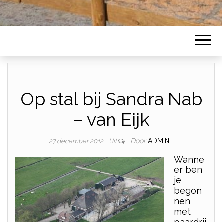
Op stal bij Sandra Nab
– van Eijk
Door
ADMIN
27 december 2012
Uit
Wanne
er ben
je
begon
nen
met
paardrij