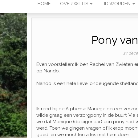
HOME
OVER WILLIS
LID WORDEN
Pony va
27 dec
Even voorstellen: Ik ben Rachel van Zwieten en i
op Nando.
Nando is een hele lieve, ondeugende shetlande
Ik reed bij de Alphense Manege op een verz
wilde graag een verzorgpony in de buurt. Via
we dat Monique (de eigenaar) een pony had 
werd. Toen we gingen vragen of ik erop mocht
goed, en we mochten alles met hem doen.