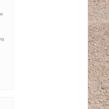
op
nog