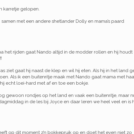
n karretje gelopen.
en samen met een andere shetlander Dolly en mama’s paard
a het rijden gaat Nando altijd in de modder rollen en hij houdt
!
s ziet gaat hij naast de klep en wil hij eten. Als hij in het land g
 doen. Als ik een buitenritje maak met Nando gaat mama met haa
ij echt loei-hard met af en toe een bokje.
og gewoon rondjes op het land en vaak een buitenritje, maar n
dagmiddag in de les bij Joyce en daar leren we heel veel en is 
ft op dit moment z’n bokkepruik op en doet het even niet zo