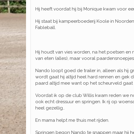
Hij heeft voordat hij bij Monique kwam voor ee
Hij staat bij kampeerboederij Koole in Noord
Fableball.
Hij houdt van vies worden, na het poetsen en n
van eten (alles), maar vooral paardensnoepjes!
Nando loopt goed de trailer in, alleen als hij gra
wordt gaat hij altijd heel hard rennen en gek
paard altijd mee want op het scheurveld gaat h
Voordat ik op de club Willis kwam reden we n
ook echt dressuur en springen. Ik rij op woens
heel gezellig..
En mama helpt me thuis met rijden.
Springen begon Nando te snappen maar hij hee