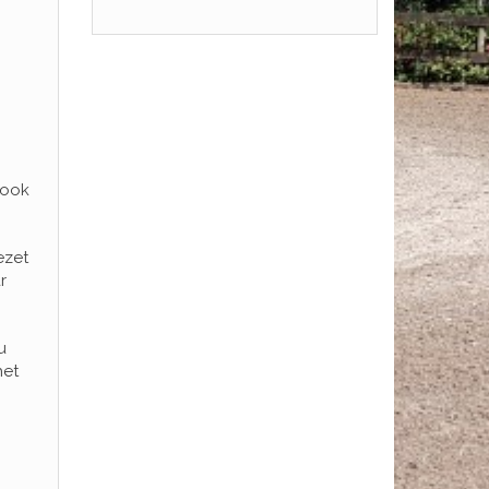
 ook
ezet
r
u
het