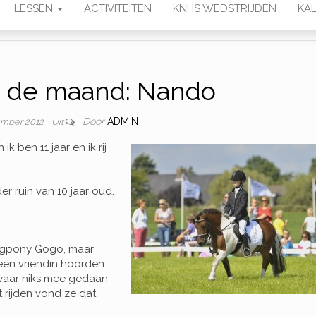
LESSEN
ACTIVITEITEN
KNHS WEDSTRIJDEN
KAL
n de maand: Nando
Door
ADMIN
ember 2012
Uit
k ben 11 jaar en ik rij
r ruin van 10 jaar oud.
orgpony Gogo, maar
 een vriendin hoorden
waar niks mee gedaan
 rijden vond ze dat