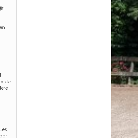
ijn
nen
d
or de
dere
les,
door