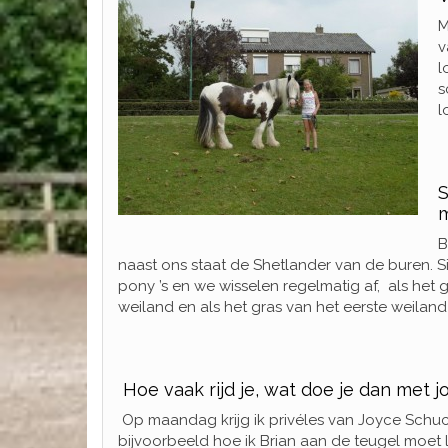
M
v
l
s
l
S
B
naast ons staat de Shetlander van de buren. S
pony ’s en we wisselen regelmatig af, als he
weiland en als het gras van het eerste weila
Hoe vaak rijd je, wat doe je dan met j
Op maandag krijg ik privéles van Joyce Schuchh
bijvoorbeeld hoe ik Brian aan de teugel moet l