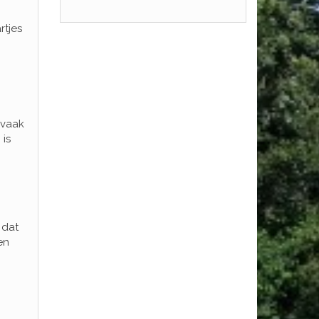
rtjes
 vaak
 is
 dat
en