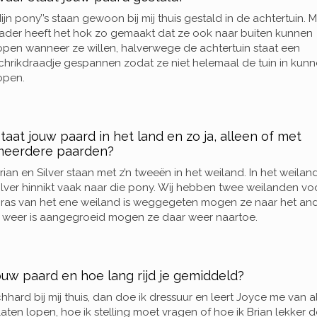
ijn pony’’s staan gewoon bij mij thuis gestald in de achtertuin. M
ader heeft het hok zo gemaakt dat ze ook naar buiten kunnen
open wanneer ze willen, halverwege de achtertuin staat een
chrikdraadje gespannen zodat ze niet helemaal de tuin in kun
open.
taat jouw paard in het land en zo ja, alleen of met
meerdere paarden?
rian en Silver staan met z’n tweeën in het weiland. In het weilan
ilver hinnikt vaak naar die pony. Wij hebben twee weilanden vo
t gras van het ene weiland is weggegeten mogen ze naar het an
nd weer is aangegroeid mogen ze daar weer naartoe.
ouw paard en hoe lang rijd je gemiddeld?
ard bij mij thuis, dan doe ik dressuur en leert Joyce me van al
aten lopen, hoe ik stelling moet vragen of hoe ik Brian lekker 