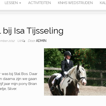
LESSEN
ACTIVITEITEN
KNHS WEDSTRIJDEN
KAL
 bij Isa Tijsseling
Door
ADMIN
ember 2012
Uit
 was bij Stal Bos. Daar
n daarna zijn we gaan
ijf jaar mijn pony Brian
e, Silver.