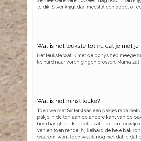
ze meerdere keren op een dag hooi. Brian krijg
te dik. Silver krijgt dan meestal een appel of 
Wat is het leukste tot nu dat je met 
Het leukste wat ik met de pony’s heb meegema
keihard naar voren gingen crossen. Mama zat to
Wat is het minst leuke?
Toen we met Sinterklaas een pakjes race hield
pakje in de ton aan de andere kant van de bak
hem hangt, het kadootje zat aan een touwtje 
van en toen rende hij keihard de hele bak rond
waarom, want toen wist ik nog niet dat ie dat