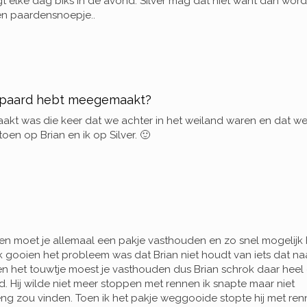
t elke dag biks in de avond. Silver mag dat niet want dan wordt
een paardensnoepje..
je paard hebt meegemaakt?
akt was die keer dat we achter in het weiland waren en dat w
en op Brian en ik op Silver. 🙂
en moet je allemaal een pakje vasthouden en zo snel mogelijk 
 gooien het probleem was dat Brian niet houdt van iets dat na
en het touwtje moest je vasthouden dus Brian schrok daar heel
. Hij wilde niet meer stoppen met rennen ik snapte maar niet
 eng zou vinden. Toen ik het pakje weggooide stopte hij met ren