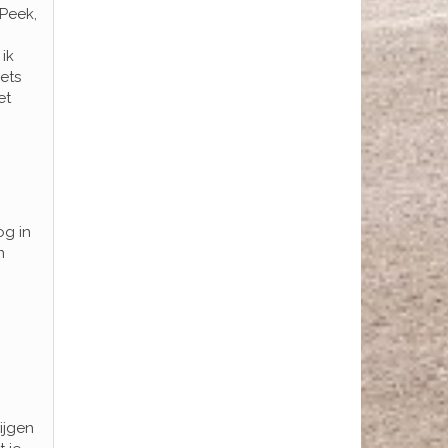
 Peek,
ik
iets
et
og in
n
ijgen