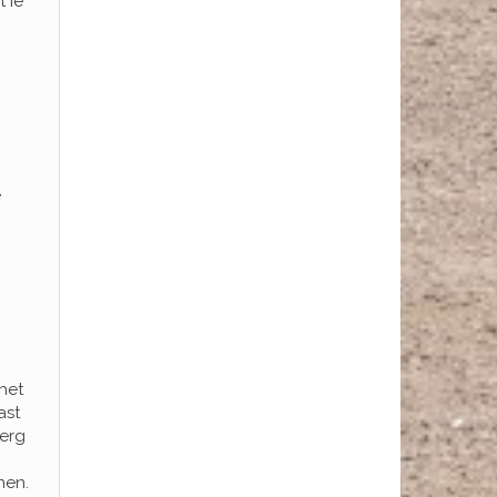
 ie
e
het
ast
 erg
nen.