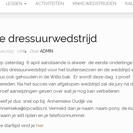
LESSEN
ACTIVITEITEN
KNHS WEDSTRIJDEN
KAL
e dressuurwedstrijd
Door
ADMIN
art 2013
Uit
p zaterdag 6 april aanstaande is alweer de eerste onderlinge
illis dressuurwedstrijd voor het buitenseizoen en de wedstrijd
us ook gehouden in de Willis bak. Er wordt deze dag 1 proef
ereden. Na het succes van afgelopen wedstrijd zal de jury na 
roef aanwijzingen geven over wat je nog kan verbeteren.
eef je dus snel op bij Annemieke Oudijk via
nnemieke@lrpcwillis.nl. Vermeld dan je naam, naam pony, de kl
aarin je wilt rijden en je telefoonnummer.
e startlijst vind je
hier