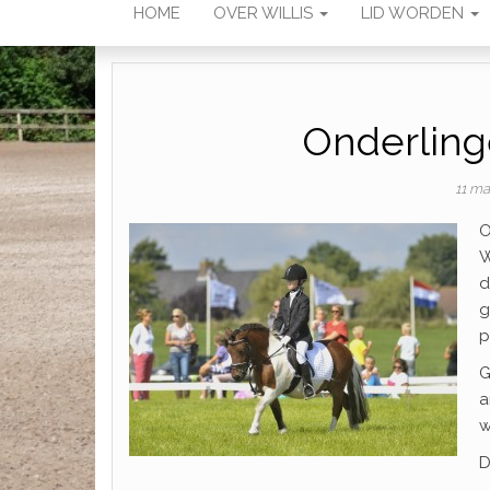
HOME
OVER WILLIS
LID WORDEN
Onderling
11 ma
O
W
d
g
p
G
a
w
D