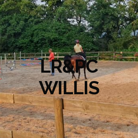
LR&PC
WILLIS