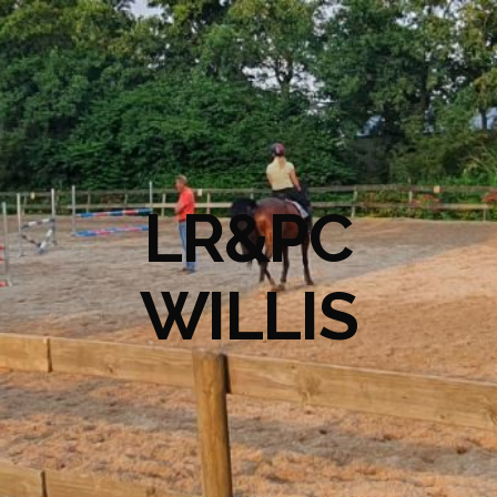
LR&PC
WILLIS