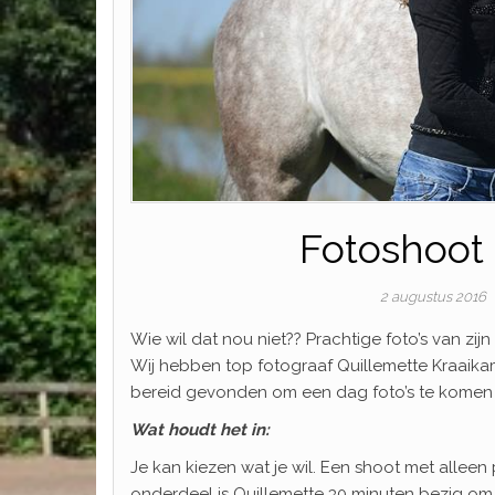
Fotoshoot 
2 augustus 2016
Wie wil dat nou niet?? Prachtige foto’s van z
Wij hebben top fotograaf Quillemette Kraaikam
bereid gevonden om een dag foto’s te komen m
Wat houdt het in:
Je kan kiezen wat je wil. Een shoot met alleen po
onderdeel is Quillemette 30 minuten bezig om d