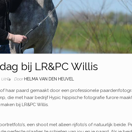
dag bij LR&PC Willis
Door
HELMA VAN DEN HEUVEL
Uit
ijn of haar paard gemaakt door een professionele paardenfotogr
p, die met haar bedrijf Hypic hippische fotografie furore maakt
aken bij LR&PC Willis.
rtretfoto’s, een shoot met alleen rijfoto’s of natuurlijk beide. P
e perfecte plaatjes te schieten van jou en je paard. Als je beid