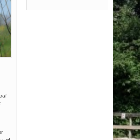
aaf!
,
er
e wil