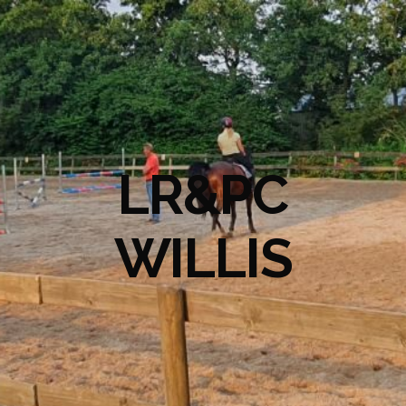
LR&PC
WILLIS