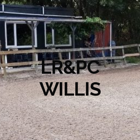
LR&PC
WILLIS