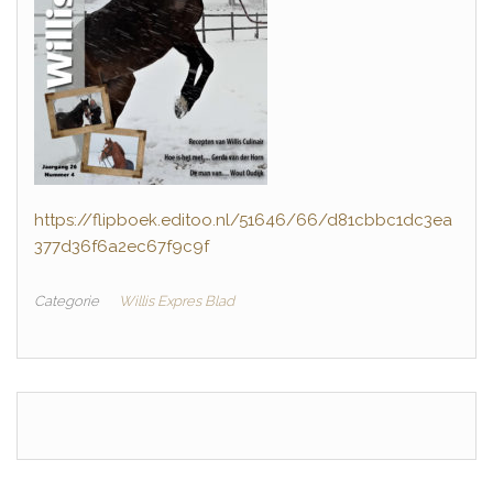
https://flipboek.editoo.nl/51646/66/d81cbbc1dc3ea
377d36f6a2ec67f9c9f
Categorie
Willis Expres Blad