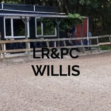
LR&PC
WILLIS