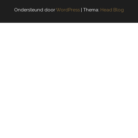
Ondersteund door
WordPress
|
Thema:
Head Blog