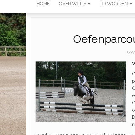
HOME
OVER WILLIS
LID WORDEN
Oefenparcou
17 ap
W
O
p
O
e
O
o
D
n
In het oefenparcours mag je zelf de hoogte b