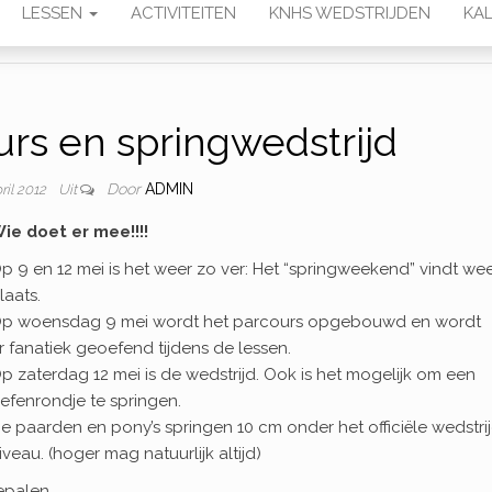
LESSEN
ACTIVITEITEN
KNHS WEDSTRIJDEN
KAL
rs en springwedstrijd
Door
ADMIN
ril 2012
Uit
ie doet er mee!!!!
p 9 en 12 mei is het weer zo ver: Het “springweekend” vindt we
laats.
p woensdag 9 mei wordt het parcours opgebouwd en wordt
r fanatiek geoefend tijdens de lessen.
p zaterdag 12 mei is de wedstrijd. Ook is het mogelijk om een
efenrondje te springen.
e paarden en pony’s springen 10 cm onder het officiële wedstri
iveau. (hoger mag natuurlijk altijd)
epalen.