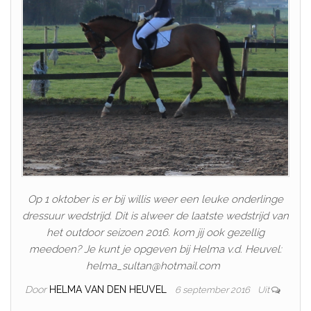
Op 1 oktober is er bij willis weer een leuke onderlinge
dressuur wedstrijd. Dit is alweer de laatste wedstrijd van
het outdoor seizoen 2016. kom jij ook gezellig
meedoen? Je kunt je opgeven bij Helma v.d. Heuvel:
helma_sultan@hotmail.com
Door
HELMA VAN DEN HEUVEL
6 september 2016
Uit