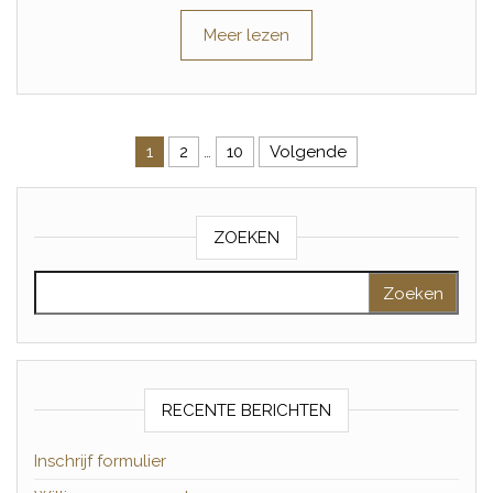
Meer lezen
Berichten paginering
1
2
…
10
Volgende
ZOEKEN
Zoeken naar:
RECENTE BERICHTEN
Inschrijf formulier