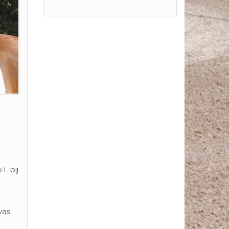
L bij
was