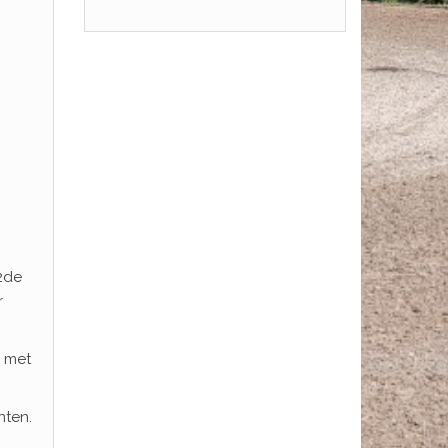
 2de
r
p met
nten.