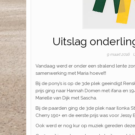
Uitslag onderlin
9 maart 2016
U
Vandaag werd er onder een stralend lente zon
samenwerking met Maria hoeve!!!
Bij de pony’s is op de 3de plek geeindigt Ren
prijs ging naar Hannah Domen met ifana en 194 
Marielle van Dijk met Sascha.
Bij de paarden ging de 3de plek naar Ilonka S
Cherry 190+ en de eerste prijs was voor Jessy
Ook werd er nog kur op muziek gereden deze