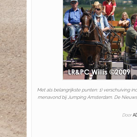
Met als belangrijkste punten: 1) verschuiving 
menavond bij Jumping Amsterdam. De Nieuwsbri
Door
A