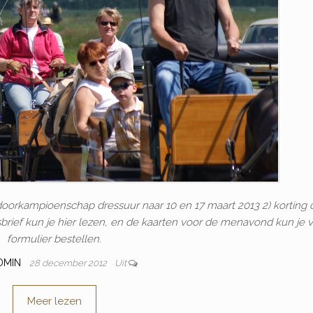
indoorkampioenschap dressuur naar 10 en 17 maart 2013 2) korting 
ef kun je hier lezen, en de kaarten voor de menavond kun je vi
formulier bestellen.
DMIN
28 december 2012
Uit
Meer lezen