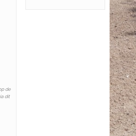
op de
a dit