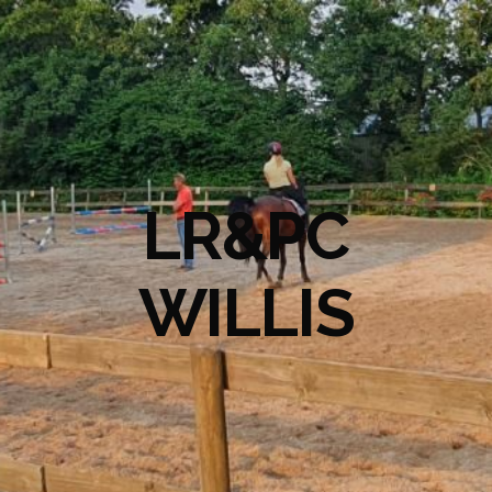
LR&PC
WILLIS